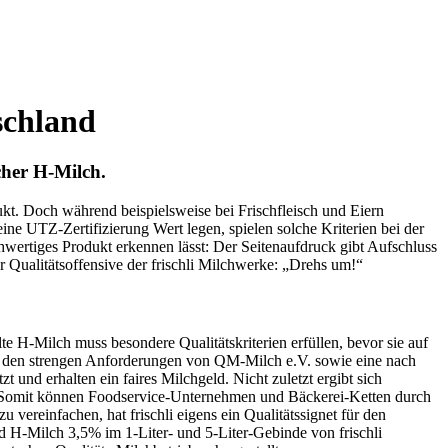
schland
cher H-Milch.
ukt. Doch während beispielsweise bei Frischfleisch und Eiern
ine UTZ-Zertifizierung Wert legen, spielen solche Kriterien bei der
chwertiges Produkt erkennen lässt: Der Seitenaufdruck gibt Aufschluss
Qualitätsoffensive der frischli Milchwerke: „Drehs um!“
e H-Milch muss besondere Qualitätskriterien erfüllen, bevor sie auf
h den strengen Anforderungen von QM-Milch e.V. sowie eine nach
und erhalten ein faires Milchgeld. Nicht zuletzt ergibt sich
. Somit können Foodservice-Unternehmen und Bäckerei-Ketten durch
vereinfachen, hat frischli eigens ein Qualitätssignet für den
d H-Milch 3,5% im 1-Liter- und 5-Liter-Gebinde von frischli