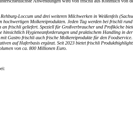
unterschiedlichste Anwendungen wird von frischli aus Rohmilch von deu
Rehburg-Loccum und drei weiteren Milchwerken in Weißenfels (Sachse
 von hochwertigen Molkereiprodukten. Jeden Tag werden bei frischli ru
n frischli geliefert. Speziell für Großverbraucher und Profiköche bie
pe hinsichtlich Hygieneanforderungen und praktischem Handling in der 
3 mit Gastro frischli auch frische Molkereiprodukte für den Foodservi
tiven auf Haferbasis ergänzt. Seit 2023 bietet frischli Produkthighligh
olumen von ca. 800 Millionen Euro.
ei: