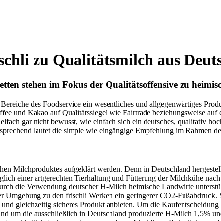
schli zu Qualitätsmilch aus Deut
tten stehen im Fokus der Qualitätsoffensive zu heimis
e Bereiche des Foodservice ein wesentliches und allgegenwärtiges Prod
ffee und Kakao auf Qualitätssiegel wie Fairtrade beziehungsweise auf e
elfach gar nicht bewusst, wie einfach sich ein deutsches, qualitativ ho
sprechend lautet die simple wie eingängige Empfehlung im Rahmen der 
chen Milchproduktes aufgeklärt werden. Denn in Deutschland hergestellt
ich einer artgerechten Tierhaltung und Fütterung der Milchkühe nac
rch die Verwendung deutscher H-Milch heimische Landwirte unterstützt 
der Umgebung zu den frischli Werken ein geringerer CO2-Fußabdruck
nd gleichzeitig sicheres Produkt anbieten. Um die Kaufentscheidung zu 
und um die ausschließlich in Deutschland produzierte H-Milch 1,5% un