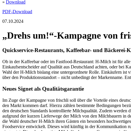
»
Download
PDF-Download
07.10.2024
„Drehs um!“-Kampagne
von fri
Quickservice-Restaurants, Kaffeebar- und Bäckerei-Ke
Ob in der Kaffeebar oder im Fastfood-Restaurant: H-Milch ist für all
Einkaufsentscheider auf Qualität aus Deutschland achten, oder bei Ka
Wahl der H-Milch bislang eine untergeordnete Rolle. Einkäufern ist vi
über den Produktionsstandort – nicht unbedingt der Markenname. Ent
Neues Signet als Qualitätsgarantie
Im Zuge der Kampagne von frischli soll über die Vorteile eines deuts
den Markt kommen darf. Hierzu zählen bestimmte Bedingungen bezügl
den deutschen Standards kontrollierte Milchqualität. Zudem werden du
aufgrund der kurzen Lieferwege der Milch von den Milchbauern in 
die Wahl deutscher H-Milch ihren Gästen ein besonders hochwertiges u
Foodservice entwickelt. Dieses wird künftig in der Kommunikation r