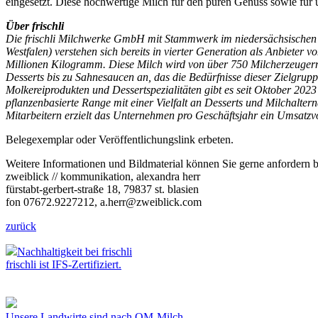
eingesetzt. Diese hochwertige Milch für den puren Genuss sowie für 
Über frischli
Die frischli Milchwerke GmbH mit Stammwerk im niedersächsischen 
Westfalen) verstehen sich bereits in vierter Generation als Anbieter
Millionen Kilogramm. Diese Milch wird von über 750 Milcherzeugern a
Desserts bis zu Sahnesaucen an, das die Bedürfnisse dieser Zielgrup
Molkereiprodukten und Dessertspezialitäten gibt es seit Oktober 202
pflanzenbasierte Range mit einer Vielfalt an Desserts und Milchalterna
Mitarbeitern erzielt das Unternehmen pro Geschäftsjahr ein Umsatzv
Belegexemplar oder Veröffentlichungslink erbeten.
Weitere Informationen und Bildmaterial können Sie gerne anfordern b
zweiblick // kommunikation, alexandra herr
fürstabt-gerbert-straße 18, 79837 st. blasien
fon 07672.9227212, a.herr@zweiblick.com
zurück
Nachhaltigkeit bei frischli
frischli ist IFS-Zertifiziert.
Unsere Landwirte sind nach QM-Milch